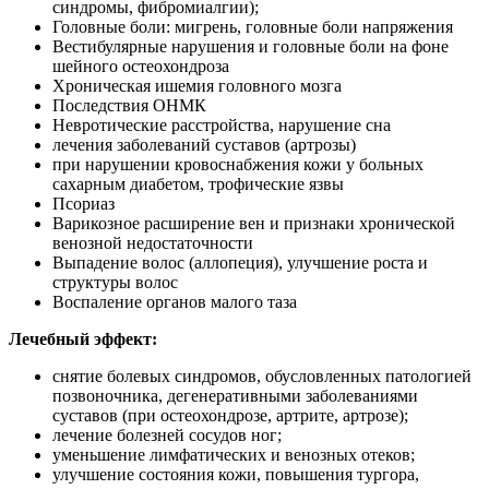
синдромы, фибромиалгии);
Головные боли: мигрень, головные боли напряжения
Вестибулярные нарушения и головные боли на фоне
шейного остеохондроза
Хроническая ишемия головного мозга
Последствия ОНМК
Невротические расстройства, нарушение сна
лечения заболеваний суставов (артрозы)
при нарушении кровоснабжения кожи у больных
сахарным диабетом, трофические язвы
Псориаз
Варикозное расширение вен и признаки хронической
венозной недостаточности
Выпадение волос (аллопеция), улучшение роста и
структуры волос
Воспаление органов малого таза
Лечебный эффект:
снятие болевых синдромов, обусловленных патологией
позвоночника, дегенеративными заболеваниями
суставов (при остеохондрозе, артрите, артрозе);
лечение болезней сосудов ног;
уменьшение лимфатических и венозных отеков;
улучшение состояния кожи, повышения тургора,