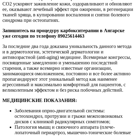
CO2 ускоряют заживление кожи, оздоравливают и обновляют
ее, оказывают лечебный эффект при ожирении, в регенерации
тканей хряща, в купировании воспаления и снятии болевого
синдрома при остеопатиях.
Запишитесь на процедуру карбокситерапии в Ангарске
уже сегодня по телефону 89025614463
За последние два года доказана уникальность данного метода
и в дермотологии, эстетической дерматологии и
антивозрастной (anti-aging) медицине. Всемирные конгрессы,
посвященные замедлению и уменьшению последствий
старения, а также всемирно известные организации,
занимающиеся омоложением, постоянно и все более активно
пропагандируют этот уникальный метод как наименее
агрессивный и максимально комфортный для пациентов, с
великолепным эффектом и без риска побочных действий.
МЕДИЦИНСКИЕ ПОКАЗАНИЯ:
Заболевания опрно-двигательной системы:
остеохондроз, протрузии и грыжи межпозвонковых
дисков с клиникой радикулярных симптомов;
Патология мышц и связочного аппарата (плече-
лопаточный периартроз, мышечно-тонические болевые